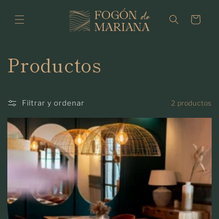
Ir
directamente
Carrito
al contenido
C
Productos
o
l
Filtrar y ordenar
2 productos
e
c
c
i